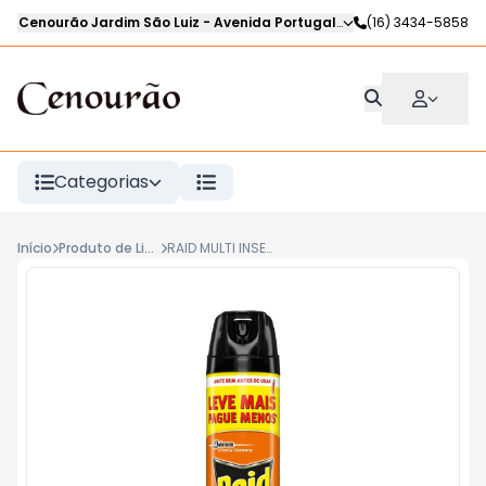
Cenourão Jardim São Luiz
-
Avenida Portugal
,
Ribeirão Preto
(16) 3434-5858
-
SP
Categorias
Início
Produto de Limpeza e Higiene Pessoal
RAID MULTI INSETOS BASE AGUA +150L JOHNSON 300ml