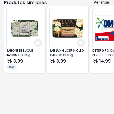
Produtos similares
Ver mais
Add
Add
+
3
+
5
+
10
+
3
+
5
+
10
SABONETE BUQUE
SAB LUX GLICERIN OLEO
DETERG PO OM
JASMIM LUX 85g
AMENDOAS 85g
PERF. L800 P
R$ 3,99
R$ 3,99
R$ 14,99
85gr