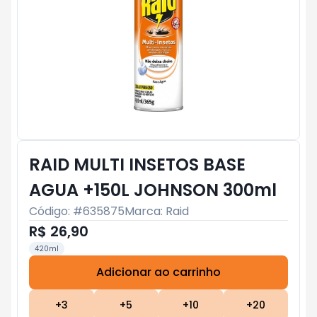
RAID MULTI INSETOS BASE
AGUA +150L JOHNSON 300ml
Código: #
635875
Marca:
Raid
R$ 26,90
420ml
Adicionar ao carrinho
Subtotal:
R$ 0
+
3
+
5
+
10
+
20