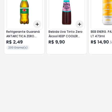
Add
Add
+
3
+
5
+
10
+
3
+
5
+
10
Refrigerante Guaraná
Bebida Uva Tinto Zero
BEB ENERG. P
ANTARCTICA ZERO
Álcool KEEP COOLER
LT 473ml
CACULINHA 200ml
275ml
R$ 2,49
R$ 9,90
R$ 14,90
/
200 Grama(s)