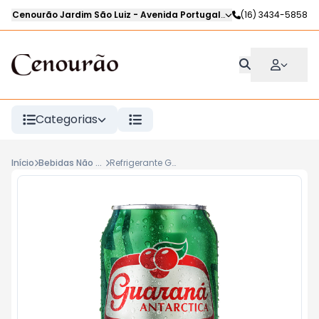
Cenourão Jardim São Luiz
-
Avenida Portugal
,
Ribeirão Preto
(16) 3434-5858
-
SP
Categorias
Início
Bebidas Não Alcoólicas
Refrigerante Guaraná ANTARCTICA 350ML