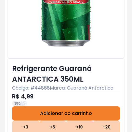
Refrigerante Guaraná
ANTARCTICA 350ML
Código: #
44868
Marca:
Guaraná Antarctica
R$ 4,99
350ml
Adicionar ao carrinho
Subtotal:
R$ 0
+
3
+
5
+
10
+
20