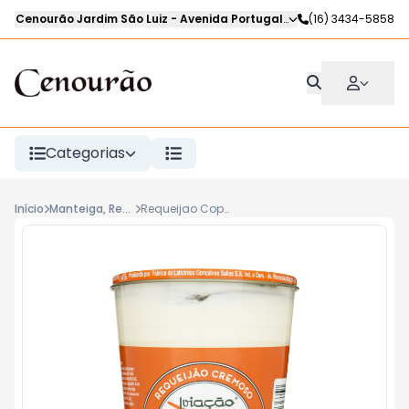
Cenourão Jardim São Luiz
-
Avenida Portugal
,
Ribeirão Preto
(16) 3434-5858
-
SP
Categorias
Início
Manteiga, Requeijão e Cremes
Requeijao Copo Aviacao 250G