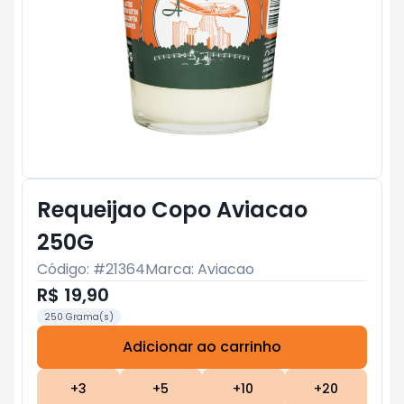
Requeijao Copo Aviacao
250G
Código: #
21364
Marca:
Aviacao
R$ 19,90
250 Grama(s)
Adicionar ao carrinho
Subtotal:
R$ 0
+
3
+
5
+
10
+
20