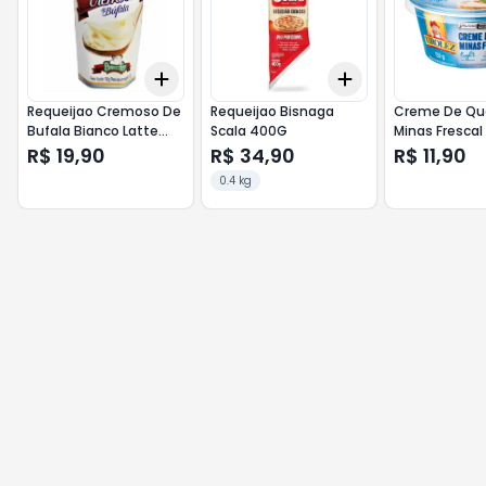
Add
Add
+
3
+
5
+
10
+
3
+
5
+
10
Requeijao Cremoso De
Requeijao Bisnaga
Creme De Que
Bufala Bianco Latte
Scala 400G
Minas Frescal Light
190G
Tiroles 150G
R$ 19,90
R$ 34,90
R$ 11,90
0.4 kg