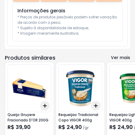
Informações gerais
* Preços de produtos pesáveis podem sofrer variação 
de acordo com o peso;

* Sujeito à disponibilidade de estoque;

* Imagem meramente ilustrativa;
Produtos similares
Ver mais
Add
Add
+
3
+
5
+
10
+
3
gr
+
5
gr
Queijo Gruyere
Requeijao Tradicional
Requeijao Lig
Fracionado D'OR 200G
Copo VIGOR 400g
VIGOR 400g
R$ 39,90
R$ 24,90
R$ 24,90
/
gr