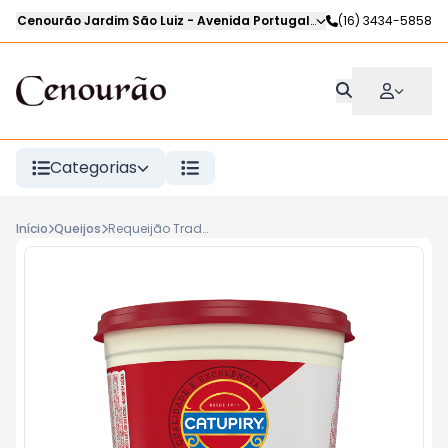
Cenourão Jardim São Luiz
-
Avenida Portugal
,
Ribeirão Preto
(16) 3434-5858
-
SP
Categorias
Início
Queijos
Requeijão Tradicional CATUPIRY 420G