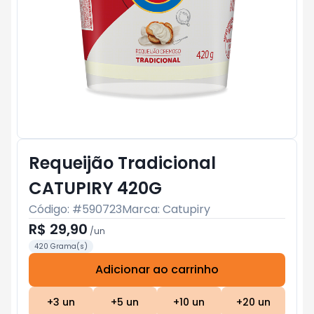
Requeijão Tradicional
CATUPIRY 420G
Código: #
590723
Marca:
Catupiry
R$ 29,90
/
un
420 Grama(s)
Adicionar ao carrinho
Subtotal:
R$ 0
+
3
un
+
5
un
+
10
un
+
20
un