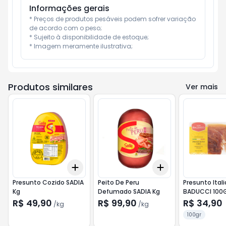
Informações gerais
* Preços de produtos pesáveis podem sofrer variação 
de acordo com o peso;

* Sujeito à disponibilidade de estoque;

* Imagem meramente ilustrativa;
Produtos similares
Ver mais
Add
Add
+
0.3
kg
+
0.5
kg
+
0.3
kg
+
0.5
kg
Presunto Cozido SADIA
Peito De Peru
Presunto Ital
Kg
Defumado SADIA Kg
BADUCCI 100
R$ 49,90
R$ 99,90
R$ 34,90
/
kg
/
kg
100gr