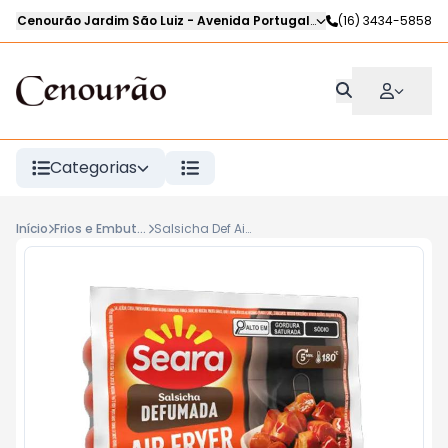
Cenourão Jardim São Luiz
-
Avenida Portugal
,
Ribeirão Preto
(16) 3434-5858
-
SP
Categorias
Início
Frios e Embutidos
Salsicha Def Air Fryrer SEARA 250g