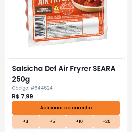
Salsicha Def Air Fryrer SEARA
250g
Código: #
644624
R$ 7,99
Adicionar ao carrinho
Subtotal:
R$ 0
+
3
+
5
+
10
+
20