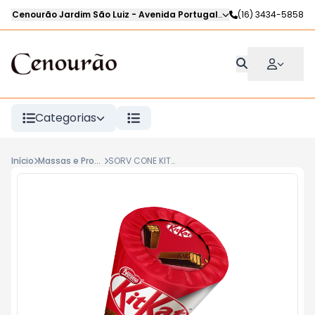
Cenourão Jardim São Luiz
-
Avenida Portugal
,
Ribeirão Preto
(16) 3434-5858
-
SP
Categorias
Início
Massas e Produtos Resfriados
SORV CONE KITKAT 68g