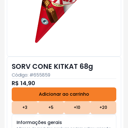
SORV CONE KITKAT 68g
Código: #
655859
R$ 14,90
Adicionar ao carrinho
Subtotal:
R$ 0
+
3
+
5
+
10
+
20
Informações gerais