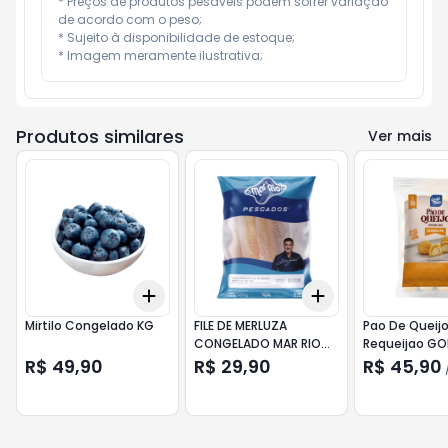
* Preços de produtos pesáveis podem sofrer variação 
de acordo com o peso;

* Sujeito à disponibilidade de estoque;

* Imagem meramente ilustrativa;
Produtos similares
Ver mais
Add
Add
+
3
+
5
+
10
+
3
+
5
+
10
Mirtilo Congelado KG
FILE DE MERLUZA
Pao De Queij
CONGELADO MAR RIO
Requeijao GO
400g
810g
R$ 49,90
R$ 29,90
R$ 45,90