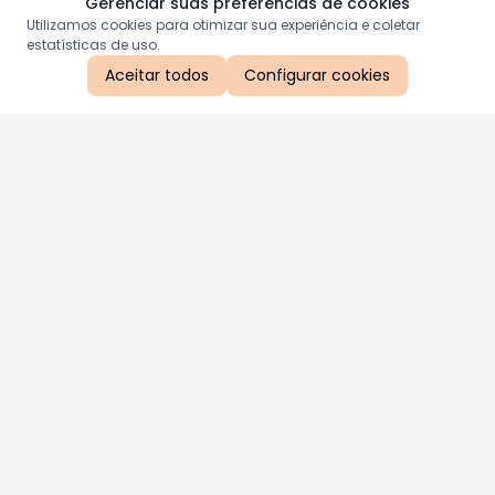
Gerenciar suas preferências de cookies
Utilizamos cookies para otimizar sua experiência e coletar
estatísticas de uso.
Aceitar todos
Configurar cookies
Aproveite as nossas promoções!
Cadastre seu e-mail e receba ofertas exclusivas.
QUERO RECEBER