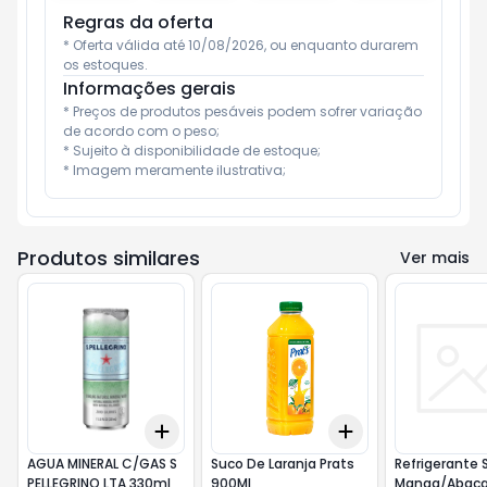
Regras da oferta
* Oferta válida até 10/08/2026, ou enquanto durarem 
os estoques.
Informações gerais
* Preços de produtos pesáveis podem sofrer variação 
de acordo com o peso;

* Sujeito à disponibilidade de estoque;

* Imagem meramente ilustrativa;
Produtos similares
Ver mais
Add
Add
+
3
+
5
+
10
+
3
+
5
+
10
AGUA MINERAL C/GAS S
Suco De Laranja Prats
Refrigerante 
PELLEGRINO LTA 330ml
900Ml
Manga/Abacax