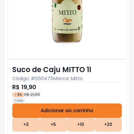
Suco de Caju MITTO 1l
Código: #
550475
Marca:
Mitto
R$ 19,90
R$ 21,90
-
9
%
1 Litro
Adicionar ao carrinho
Subtotal:
R$ 0
+
3
+
5
+
10
+
20