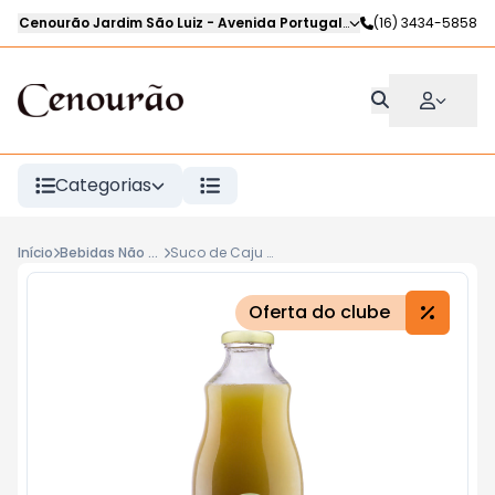
Cenourão Jardim São Luiz
-
Avenida Portugal
,
Ribeirão Preto
(16) 3434-5858
-
SP
Categorias
Início
Bebidas Não Alcoólicas
Suco de Caju MITTO 1l
Oferta do clube