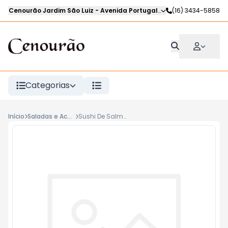
Cenourão Jardim São Luiz
-
Avenida Portugal
,
Ribeirão Preto
(16) 3434-5858
-
SP
Categorias
Início
Saladas e Acompanhamentos Frios
Sushi De Salmão Kg