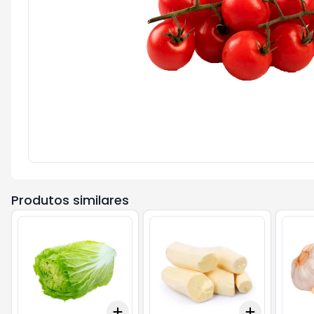
Produtos similares
Add
Add
+
1.5
kg
+
2.5
kg
+
1.5
kg
+
2