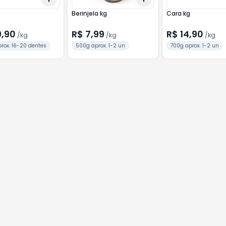
Berinjela kg
Cara kg
9,90
R$ 7,99
R$ 14,90
/
kg
/
kg
/
kg
rox. 16-20 dentes
500g aprox. 1-2 un
700g aprox. 1-2 un