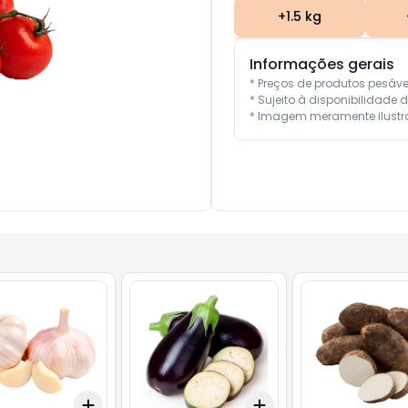
+
1.5
kg
Informações gerais
* Preços de produtos pesáv
* Sujeito à disponibilidade d
* Imagem meramente ilustra
Add
Add
.5
kg
+
0.3
kg
+
0.5
kg
+
1.5
kg
+
2.5
kg