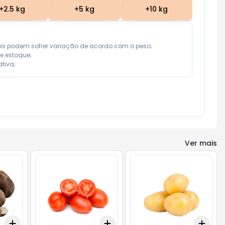
+
2.5
kg
+
5
kg
+
10
kg
eis podem sofrer variação de acordo com o peso;

e estoque;

tiva;
Ver mais
Add
Add
Add
+
2.1
kg
+
3.5
kg
+
1.5
kg
+
2.5
kg
+
1.5