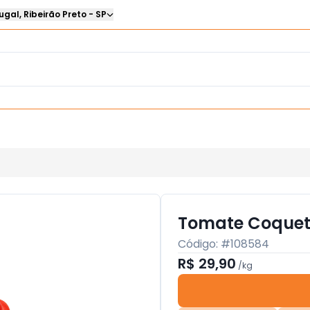
ugal
,
Ribeirão Preto
-
SP
Tomate Coquet
Código: #
108584
R$ 29,90
/
kg