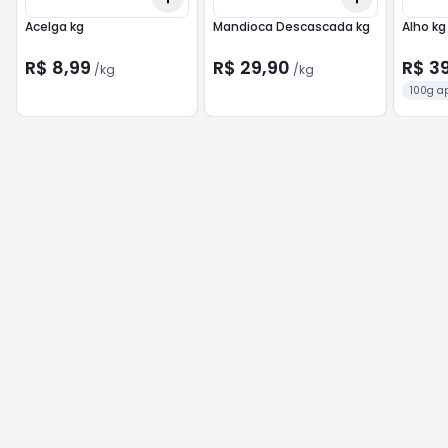
Acelga kg
Mandioca Descascada kg
Alho kg
R$ 8,99
R$ 29,90
R$ 3
/
kg
/
kg
100g ap