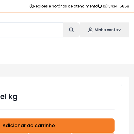
Regiões e horários de atendimento
(16) 3434-5858
Minha conta
el kg
Adicionar ao carrinho
Subtotal:
R$ 0,00