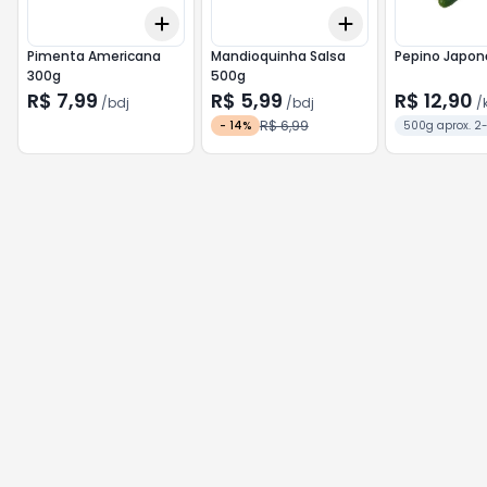
Add
Add
+
3
bdj
+
5
bdj
+
3
bdj
+
5
bdj
Pimenta Americana
Mandioquinha Salsa
Pepino Japon
300g
500g
R$ 7,99
R$ 5,99
R$ 12,90
/
bdj
/
bdj
/
R$ 6,99
-
14
%
500g aprox. 2