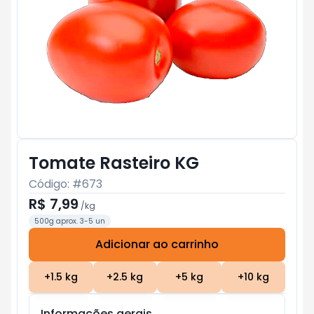
Tomate Rasteiro KG
Código: #
673
R$ 7,99
/
kg
500g aprox. 3-5 un
Adicionar ao carrinho
Subtotal:
R$ 0
+
1.5
kg
+
2.5
kg
+
5
kg
+
10
kg
Informações gerais