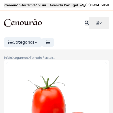
Cenourão Jardim São Luiz
-
Avenida Portugal
,
Ribeirão Preto
(16) 3434-5858
-
SP
Categorias
Início
Legumes
Tomate Rasteiro KG