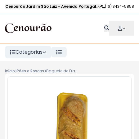
Cenourão Jardim São Luiz
-
Avenida Portugal
,
Ribeirão Preto
(16) 3434-5858
-
SP
Categorias
Início
Pães e Roscas
Baguete de Frango KG