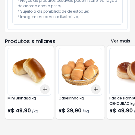
* Preços de produtos pesáveis podem sofrer variação 
de acordo com o peso;

* Sujeito à disponibilidade de estoque;

* Imagem meramente ilustrativa;
Produtos similares
Ver mais
Add
Add
+
0.6
kg
+
1
kg
+
0.6
kg
+
1
kg
Mini Bisnaga kg
Caseirinho kg
Pão de Hamb
CENOURÃO kg
R$ 49,90
R$ 39,90
R$ 49,90
/
kg
/
kg