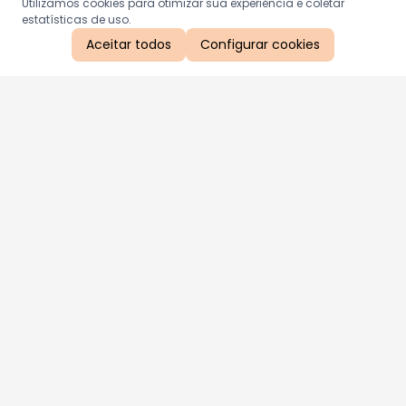
Utilizamos cookies para otimizar sua experiência e coletar
estatísticas de uso.
Aceitar todos
Configurar cookies
Aproveite as nossas promoções!
Cadastre seu e-mail e receba ofertas exclusivas.
QUERO RECEBER