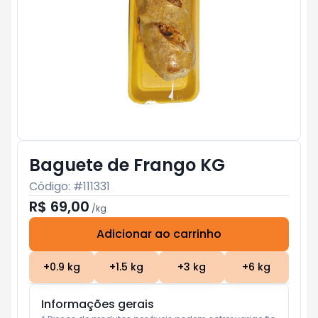
Baguete de Frango KG
Código: #
111331
R$ 69,00
/
kg
Adicionar ao carrinho
Subtotal:
R$ 0
+
0.9
kg
+
1.5
kg
+
3
kg
+
6
kg
Informações gerais