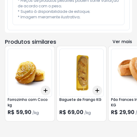
* Preços de produtos pesáveis podem sofrer variação 
de acordo com o peso;

* Sujeito à disponibilidade de estoque;

* Imagem meramente ilustrativa;
Produtos similares
Ver mais
Add
Add
+
0.6
kg
+
1
kg
+
0.9
kg
+
1.5
kg
Forrozinho com Coco
Baguete de Frango KG
Pão Frances I
kg
KG
R$ 59,90
R$ 69,00
R$ 29,90
/
kg
/
kg