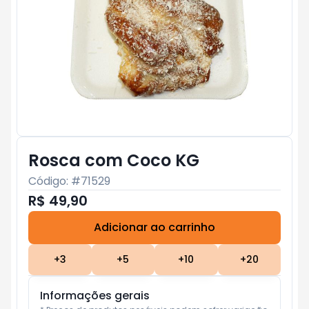
Rosca com Coco KG
Código: #
71529
R$ 49,90
Adicionar ao carrinho
Subtotal:
R$ 0
+
3
+
5
+
10
+
20
Informações gerais