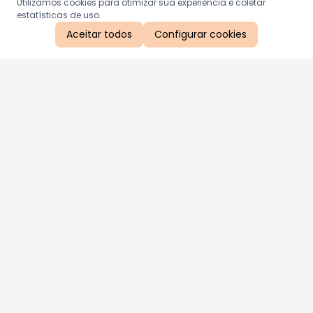
Utilizamos cookies para otimizar sua experiência e coletar
estatísticas de uso.
Aceitar todos
Configurar cookies
Aproveite as nossas promoções!
Cadastre seu e-mail e receba ofertas exclusivas.
QUERO RECEBER