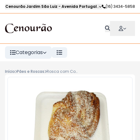
Cenourão Jardim São Luiz
-
Avenida Portugal
,
Ribeirão Preto
(16) 3434-5858
-
SP
Categorias
Início
Pães e Roscas
Rosca com Coco KG