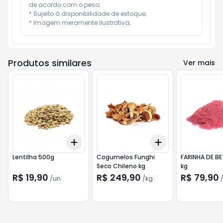
de acordo com o peso;

* Sujeito à disponibilidade de estoque;

* Imagem meramente ilustrativa;
Produtos similares
Ver mais
Add
Add
+
3
+
5
+
10
+
0.6
kg
+
1
kg
Lentilha 500g
Cogumelos Funghi
FARINHA DE B
Seco Chileno kg
kg
R$ 19,90
R$ 249,90
R$ 79,90
/
un
/
kg