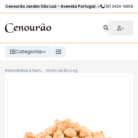
Cenourão Jardim São Luiz
-
Avenida Portugal
,
Ribeirão Preto
(16) 3434-5858
-
SP
Categorias
Início
Grãos e Sementes
Grão de Bico kg