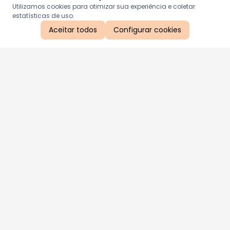
Utilizamos cookies para otimizar sua experiência e coletar
estatísticas de uso.
Aceitar todos
Configurar cookies
Aproveite as nossas promoções!
Cadastre seu e-mail e receba ofertas exclusivas.
QUERO RECEBER