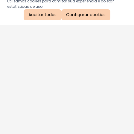
Utilizamos cookies para otimizar sua experiência e coletar
estatísticas de uso.
Aceitar todos
Configurar cookies
Aproveite as nossas promoções!
Cadastre seu e-mail e receba ofertas exclusivas.
QUERO RECEBER