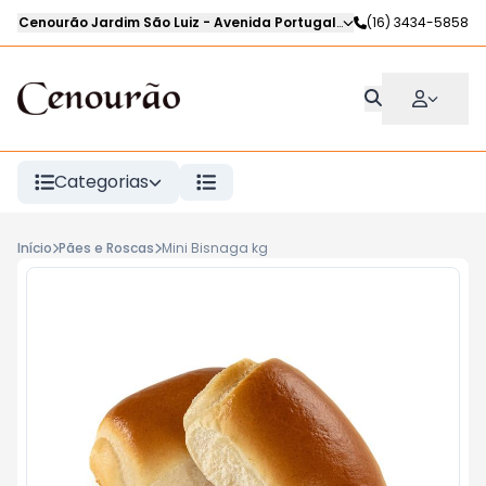
Cenourão Jardim São Luiz
-
Avenida Portugal
,
Ribeirão Preto
(16) 3434-5858
-
SP
Categorias
Início
Pães e Roscas
Mini Bisnaga kg