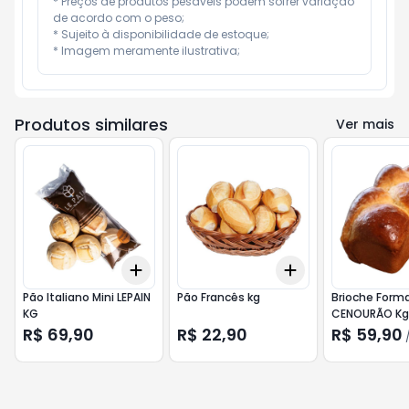
* Preços de produtos pesáveis podem sofrer variação 
de acordo com o peso;

* Sujeito à disponibilidade de estoque;

* Imagem meramente ilustrativa;
Produtos similares
Ver mais
Add
Add
+
3
+
5
+
10
+
0.3
+
0.5
+
1
Pão Italiano Mini LEPAIN
Pão Francês kg
Brioche Form
KG
CENOURÃO Kg
R$ 69,90
R$ 22,90
R$ 59,90