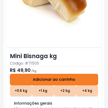
Mini Bisnaga kg
Código: #
71505
R$ 49,90
/
kg
Adicionar ao carrinho
Subtotal:
R$ 0
+
0.6
kg
+
1
kg
+
2
kg
+
4
kg
Informações gerais