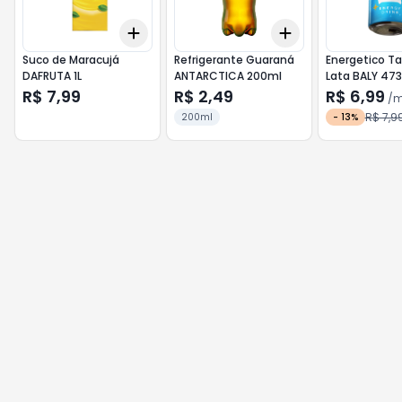
Add
Add
+
3
+
5
+
10
+
3
+
5
+
10
Suco de Maracujá
Refrigerante Guaraná
Energetico Ta
DAFRUTA 1L
ANTARCTICA 200ml
Lata BALY 47
R$ 7,99
R$ 2,49
R$ 6,99
/
m
R$ 7,9
200ml
-
13
%