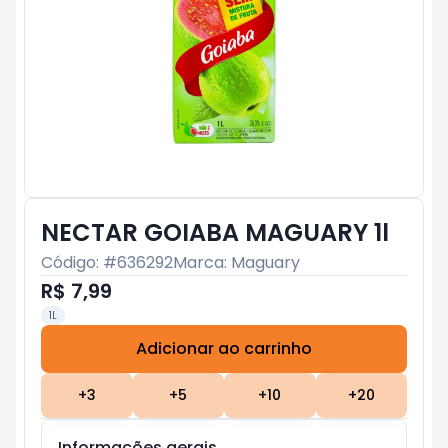
NECTAR GOIABA MAGUARY 1l
Código: #
636292
Marca:
Maguary
R$ 7,99
1L
Adicionar ao carrinho
Subtotal:
R$ 0
+
3
+
5
+
10
+
20
Informações gerais