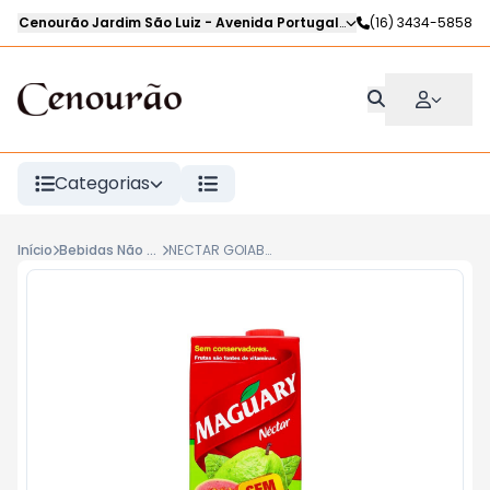
Cenourão Jardim São Luiz
-
Avenida Portugal
,
Ribeirão Preto
(16) 3434-5858
-
SP
Categorias
Início
Bebidas Não Alcoólicas
NECTAR GOIABA MAGUARY 1l