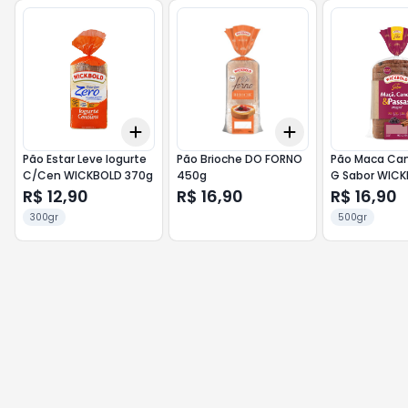
Add
Add
+
3
+
5
+
10
+
3
+
5
+
10
Pão Estar Leve Iogurte
Pão Brioche DO FORNO
Pão Maca Can
C/Cen WICKBOLD 370g
450g
G Sabor WIC
450g
R$ 12,90
R$ 16,90
R$ 16,90
300gr
500gr