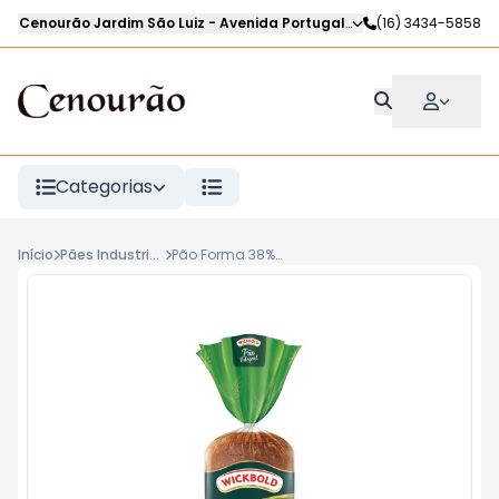
Cenourão Jardim São Luiz
-
Avenida Portugal
,
Ribeirão Preto
(16) 3434-5858
-
SP
Categorias
Início
Pães Industrializados
Pão Forma 38% Integral WICKBOLD 450g