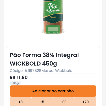
Pão Forma 38% Integral
WICKBOLD 450g
Código: #
697828
Marca:
Wickbold
R$ 11,90
500gr
Adicionar ao carrinho
Subtotal:
R$ 0
+
3
+
5
+
10
+
20