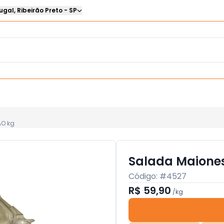
ugal
,
Ribeirão Preto
-
SP
O kg
Salada Maione
Código: #
4527
R$ 59,90
/
kg