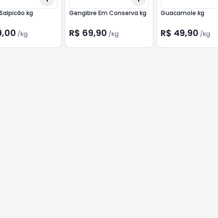
Salpicão kg
Gengibre Em Conserva kg
Guacamole kg
9,00
R$ 69,90
R$ 49,90
/
kg
/
kg
/
kg