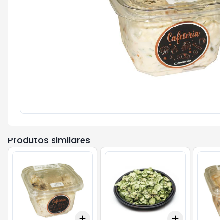
Produtos similares
Add
Add
+
0.9
kg
+
1.5
kg
+
0.6
kg
+
1