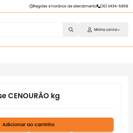
Regiões e horários de atendimento
(16) 3434-5858
Minha conta
se CENOURÃO kg
Adicionar ao carrinho
Subtotal:
R$ 0,00