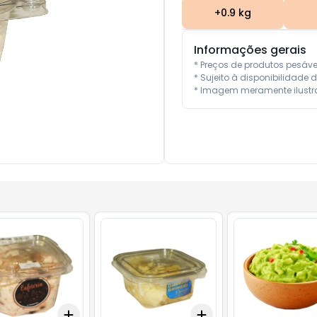
+
0.9
kg
Informações gerais
* Preços de produtos pesáv
* Sujeito à disponibilidade d
* Imagem meramente ilustra
Add
Add
kg
+
1.5
kg
+
2.5
kg
+
0.6
kg
+
1
kg