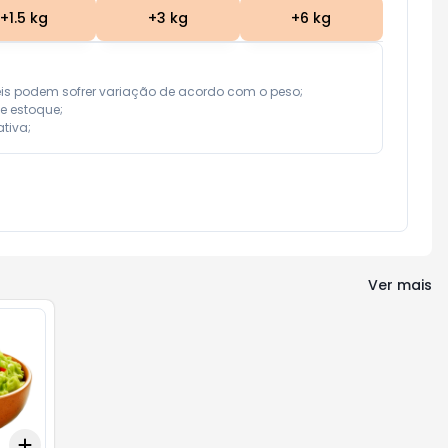
+
1.5
kg
+
3
kg
+
6
kg
eis podem sofrer variação de acordo com o peso;

e estoque;

tiva;
Ver mais
Add
+
0.9
kg
+
1.5
kg