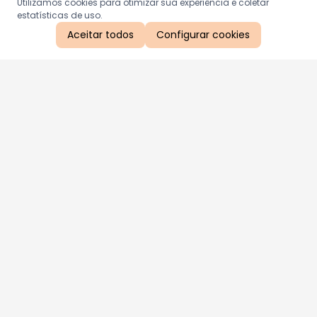
Utilizamos cookies para otimizar sua experiência e coletar
estatísticas de uso.
Aceitar todos
Configurar cookies
Aproveite as nossas promoções!
Cadastre seu e-mail e receba ofertas exclusivas.
QUERO RECEBER