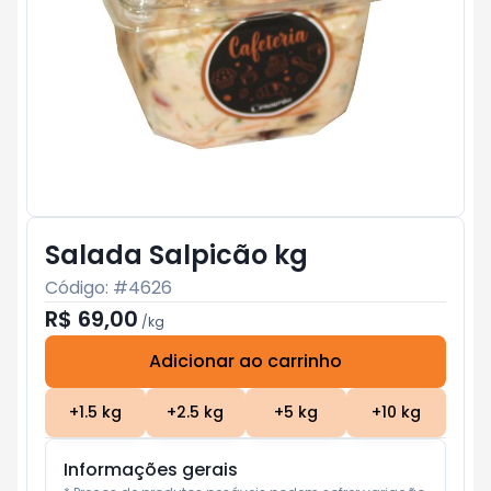
Salada Salpicão kg
Código: #
4626
R$ 69,00
/
kg
Adicionar ao carrinho
Subtotal:
R$ 0
+
1.5
kg
+
2.5
kg
+
5
kg
+
10
kg
Informações gerais