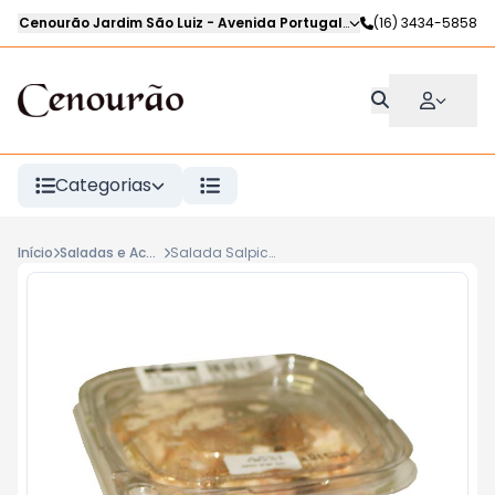
Cenourão Jardim São Luiz
-
Avenida Portugal
,
Ribeirão Preto
(16) 3434-5858
-
SP
Categorias
Início
Saladas e Acompanhamentos Frios
Salada Salpicão kg