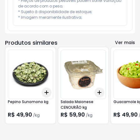
* Preços de produtos pesáveis podem sofrer variação 
de acordo com o peso;

* Sujeito à disponibilidade de estoque;

* Imagem meramente ilustrativa;
Produtos similares
Ver mais
Add
Add
+
0.6
kg
+
1
kg
+
0.9
kg
+
1.5
kg
Pepino Sunomono kg
Salada Maionese
Guacamole k
CENOURÃO kg
R$ 49,90
R$ 59,90
R$ 49,90
/
kg
/
kg