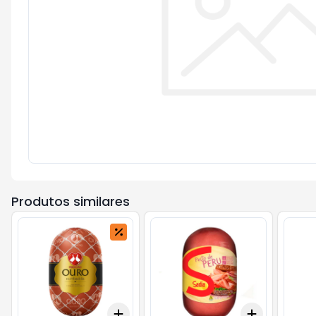
Produtos similares
Add
Add
+
0.3
kg
+
0.5
kg
+
0.3
kg
+