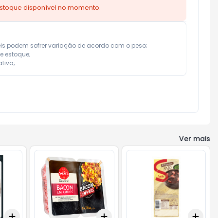
estoque disponível no momento.
eis podem sofrer variação de acordo com o peso;

e estoque;

tiva;
Ver mais
Add
Add
Add
+
3
+
5
+
10
+
3
+
5
+
10
+
3