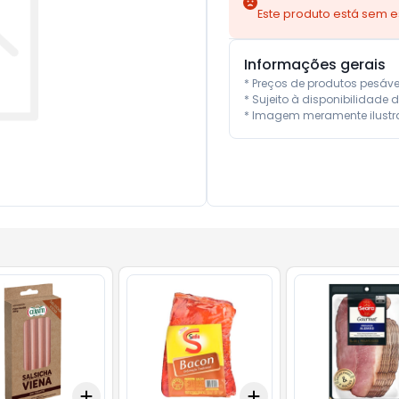
Este produto está sem 
Informações gerais
* Preços de produtos pesáv
* Sujeito à disponibilidade d
* Imagem meramente ilustra
Add
Add
0.5
kg
+
3
+
5
+
10
+
1.5
kg
+
2.5
kg