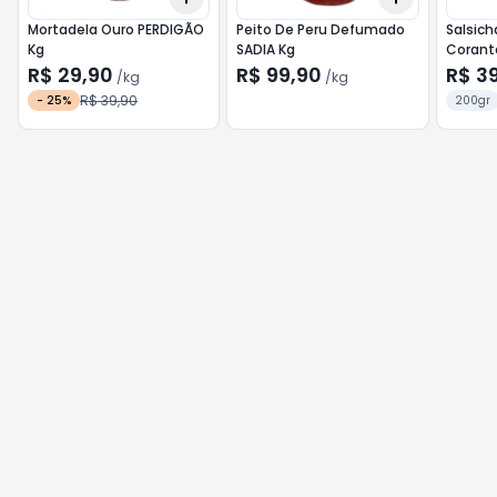
Mortadela Ouro PERDIGÃO
Peito De Peru Defumado
Salsic
Kg
SADIA Kg
Corant
R$ 29,90
R$ 99,90
R$ 3
/
kg
/
kg
R$ 39,90
-
25
%
200gr