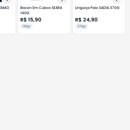
LEMAO
Bacon Em Cubos SEARA
Linguiça Paio SADIA 370G
140G
R$ 15,90
R$ 24,90
140gr
370gr