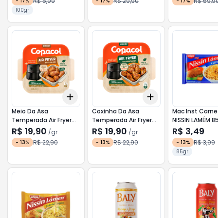
R$ 5,99
R$ 29,90
R$ 59,9
-
17
%
-
17
%
-
17
%
100gr
Add
Add
+
3
gr
+
5
gr
+
3
gr
+
5
gr
Meio Da Asa
Coxinha Da Asa
Mac Inst Carne
Temperada Air Fryer
Temperada Air Fryer
NISSIN LAMÉM 8
COPACOL 500g
COPACOL 500g
R$ 19,90
R$ 19,90
R$ 3,49
/
gr
/
gr
R$ 22,90
R$ 22,90
R$ 3,99
-
13
%
-
13
%
-
13
%
85gr