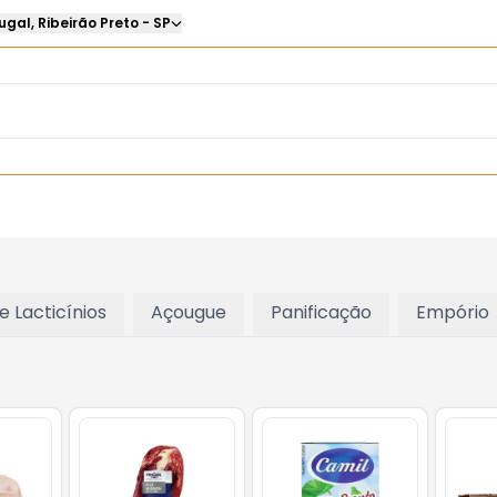
ugal
,
Ribeirão Preto
-
SP
 e Lacticínios
Açougue
Panificação
Empório