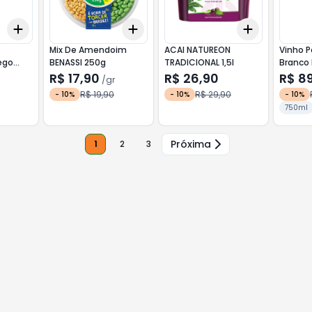
Add
Add
Add
+
3
+
5
+
10
+
3
gr
+
5
gr
+
3
+
5
+
Mix De Amendoim
ACAI NATUREON
Vinho 
ego
BENASSI 250g
TRADICIONAL 1,5l
Branco
ml
R$ 17,90
R$ 26,90
R$ 8
/
gr
R$ 19,90
R$ 29,90
-
10
%
-
10
%
-
10
%
750ml
Próxima
1
2
3