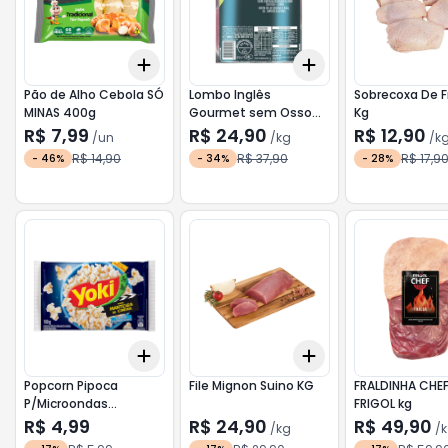
Add
Add
+
3
+
5
+
10
+
1.5
kg
+
2.5
kg
Pão de Alho Cebola SÓ
Lombo Inglês
Sobrecoxa De 
MINAS 400g
Gourmet sem Osso
Kg
Temperado SULITA kg
R$ 7,99
R$ 24,90
R$ 12,90
/
un
/
kg
/
k
R$ 14,90
R$ 37,90
R$ 17,9
-
46
%
-
34
%
-
28
%
Add
Add
+
3
+
5
+
10
+
1.5
kg
+
2.5
kg
Popcorn Pipoca
File Mignon Suino KG
FRALDINHA CHEF GRILL
P/Microondas
FRIGOL kg
Manteiga de Cinema
R$ 4,99
R$ 24,90
R$ 49,90
/
kg
/
YOKI 100g