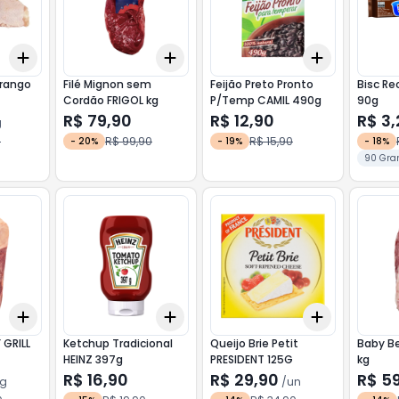
Add
Add
Add
+
1.5
kg
+
2.5
kg
+
3
+
5
+
10
+
3
+
5
+
Frango
Filé Mignon sem
Feijão Preto Pronto
Bisc R
Cordão FRIGOL kg
P/Temp CAMIL 490g
90g
R$ 79,90
R$ 12,90
R$ 3,
g
0
R$ 99,90
R$ 15,90
-
20
%
-
19
%
-
18
%
90 Gra
Add
Add
Add
+
3
kg
+
5
kg
+
3
+
5
+
10
+
3
+
5
+
Ketchup Tradicional
Queijo Brie Petit
Baby Be
HEINZ 397g
PRESIDENT 125G
kg
R$ 16,90
R$ 29,90
R$ 5
kg
/
un