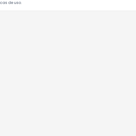
icas de uso.
oções!
clusivas.
Atendimento
(16) 3434-5858
trabalheconosco@cenourao.com.br