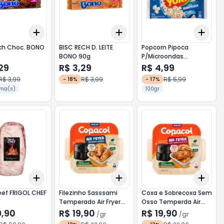
Add
Add
Add
10
+
3
+
5
+
10
+
3
+
5
+
10
+
3
ech Choc. BONO
BISC RECH D. LEITE
Popcorn Pipoca
BONO 90g
P/Microondas
Manteiga Sache YOKI
29
R$ 3,29
R$ 4,99
100g
R$ 3,99
R$ 3,99
R$ 5,99
-
18
%
-
17
%
ma(s)
100gr
Add
Add
Add
10
+
3
+
5
+
10
+
3
gr
+
5
gr
+
3
ef FRIGOL CHEF
Filezinho Sasssami
Coxa e Sobrecoxa Sem
Temperado Air Fryer
Osso Temperda Air
COPACOL 500g
Fryer COPACOL 500g
9,90
R$ 19,90
R$ 19,90
/
gr
/
gr