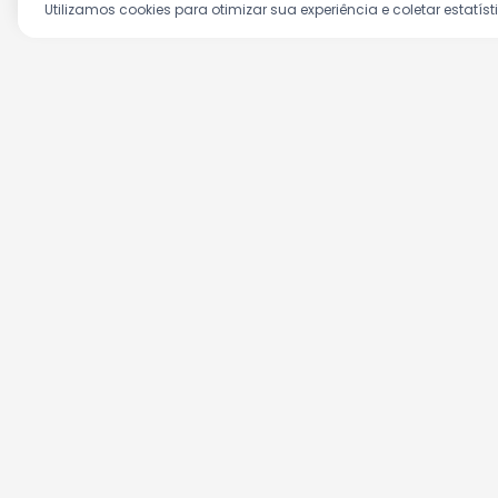
Utilizamos cookies para otimizar sua experiência e coletar estatíst
Aproveite as nossas prom
Cadastre seu e-mail e receba ofertas ex