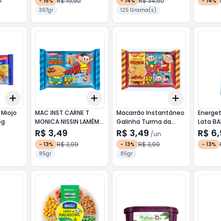
0
R$ 19,90
R$ 34,90
-
15
%
-
14
%
-
14
%
397gr
125 Grama(s)
Add
Add
Add
+
3
+
5
+
10
+
3
+
5
+
10
+
3
+
5
+
 Miojo
MAC INST CARNE T
Macarrão Instantâneo
Energet
5g
MONICA NISSIN LAMÉM
Galinha Turma da
Lata B
85g
Mônica NISSIN 85g
R$ 3,49
R$ 3,49
R$ 6
/
un
R$ 3,99
R$ 3,99
-
13
%
-
13
%
-
13
%
85gr
85gr