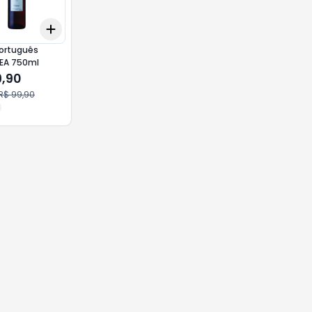
Add
10
+
3
+
5
+
10
Português
 EA 750ml
9,90
R$ 99,90