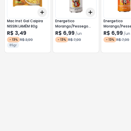
Add
Add
+
3
+
5
+
10
+
3
+
5
+
10
Mac Inst Gal Caipira
Energetico
Energetico
NISSIN LAMÉM 80g
Morango/Pessego
Morango/Pess
Sem Acucar Lata BALY
Lata BALY 473
R$ 3,49
R$ 6,99
R$ 6,99
/
un
/
un
473ml
R$ 3,99
R$ 7,99
R$ 7,99
-
13
%
-
13
%
-
13
%
85gr