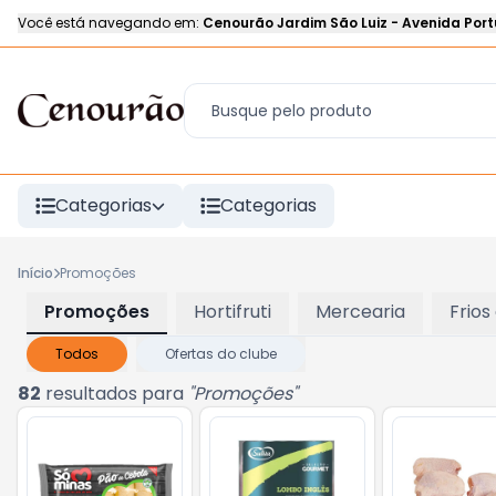
Você está navegando em:
Cenourão Jardim São Luiz
-
Avenida Port
Categorias
Categorias
Início
Promoções
Promoções
Hortifruti
Mercearia
Frios
Todos
Ofertas do clube
82
resultados para
"
Promoções
"