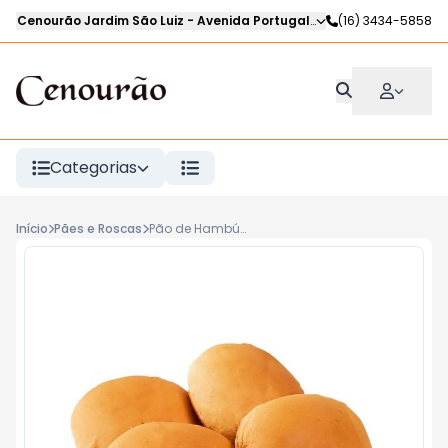
Cenourão Jardim São Luiz
-
Avenida Portugal
,
Ribeirão Preto
(16) 3434-5858
-
SP
Categorias
Início
Pães e Roscas
Pão de Hambúrguer kg