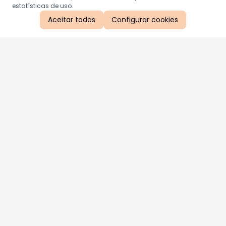
estatísticas de uso.
Aceitar todos
Configurar cookies
Aproveite as nossas promoções!
Cadastre seu e-mail e receba ofertas exclusivas.
QUERO RECEBER