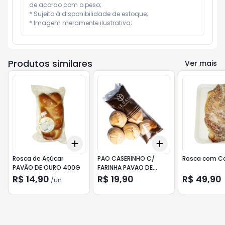
de acordo com o peso;

* Sujeito à disponibilidade de estoque;

* Imagem meramente ilustrativa;
Produtos similares
Ver mais
Add
Add
+
3
+
5
+
10
+
3
+
5
+
10
Rosca de Açúcar
PAO CASERINHO C/
Rosca com C
PAVÃO DE OURO 400G
FARINHA PAVAO DE
OURO 350g
R$ 14,90
R$ 19,90
R$ 49,90
/
un